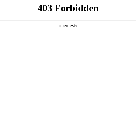
产品及服务
行业解决方案
合作伙伴
投资者关系
初一公里”的智能新范式
2025 / 12 / 04